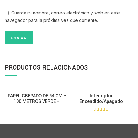
Guarda mi nombre, correo electrónico y web en este
navegador para la próxima vez que comente.
PRODUCTOS RELACIONADOS
PAPEL CREPADO DE 54 CM *
Interruptor
100 METROS VERDE –
Encendido/Apagado
S2254100V
(On/Off) Modelos 25X, 50X,
75X ALL AMERICAN – 2153