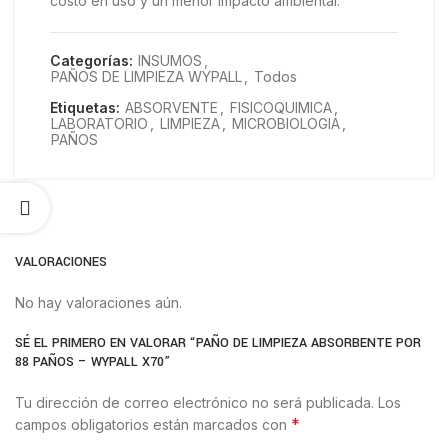
costo en uso y un menor impacto ambiental.
Categorías:
INSUMOS
,
PAÑOS DE LIMPIEZA WYPALL
,
Todos
Etiquetas:
ABSORVENTE
,
FISICOQUIMICA
,
LABORATORIO
,
LIMPIEZA
,
MICROBIOLOGIA
,
PAÑOS
VALORACIONES
No hay valoraciones aún.
SÉ EL PRIMERO EN VALORAR “PAÑO DE LIMPIEZA ABSORBENTE POR
88 PAÑOS – WYPALL X70”
Tu dirección de correo electrónico no será publicada.
Los
*
campos obligatorios están marcados con