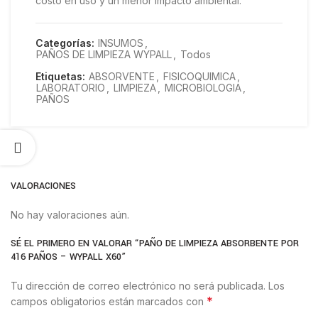
costo en uso y un menor impacto ambiental.
Categorías:
INSUMOS
,
PAÑOS DE LIMPIEZA WYPALL
,
Todos
Etiquetas:
ABSORVENTE
,
FISICOQUIMICA
,
LABORATORIO
,
LIMPIEZA
,
MICROBIOLOGIA
,
PAÑOS
VALORACIONES
No hay valoraciones aún.
SÉ EL PRIMERO EN VALORAR “PAÑO DE LIMPIEZA ABSORBENTE POR
416 PAÑOS – WYPALL X60”
Tu dirección de correo electrónico no será publicada.
Los
*
campos obligatorios están marcados con