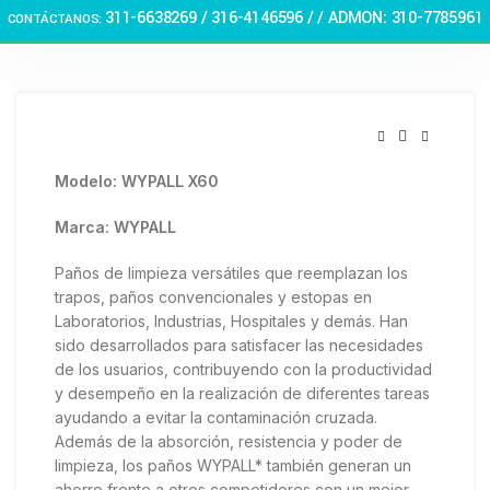
Haga Click para agrandar
311-6638269 /
316-4146596 / / ADMON: 310-7785961
CONTÁCTANOS:
🏠 Stay at home! 25% discount on all medicines
Modelo: WYPALL X60
Marca: WYPALL
Paños de limpieza versátiles que reemplazan los
trapos, paños convencionales y estopas en
Laboratorios, Industrias, Hospitales y demás. Han
sido desarrollados para satisfacer las necesidades
de los usuarios, contribuyendo con la productividad
y desempeño en la realización de diferentes tareas
ayudando a evitar la contaminación cruzada.
Además de la absorción, resistencia y poder de
limpieza, los paños WYPALL* también generan un
ahorro frente a otros competidores con un mejor