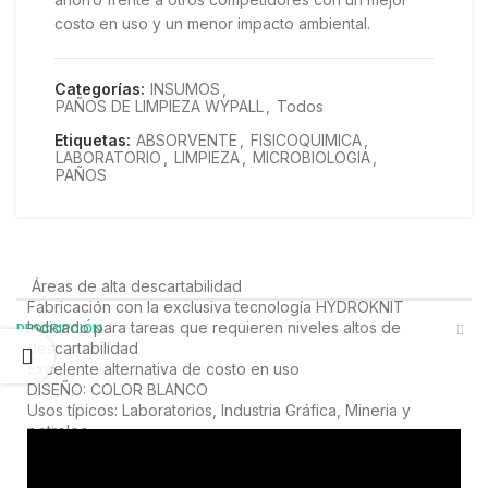
costo en uso y un menor impacto ambiental.
Categorías:
INSUMOS
,
PAÑOS DE LIMPIEZA WYPALL
,
Todos
Etiquetas:
ABSORVENTE
,
FISICOQUIMICA
,
LABORATORIO
,
LIMPIEZA
,
MICROBIOLOGIA
,
PAÑOS
Áreas de alta descartabilidad
Fabricación con la exclusiva tecnología HYDROKNIT
Indicado para tareas que requieren niveles altos de
DESCRIPCIÓN
descartabilidad
Excelente alternativa de costo en uso
DISEÑO: COLOR BLANCO
Usos típicos: Laboratorios, Industria Gráfica, Mineria y
petroleo
Paño de 48 x 35 cm – 416 paños por rollo