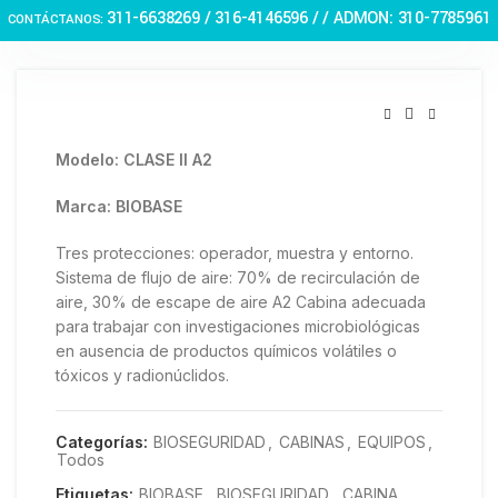
Haga Click para agrandar
311-6638269 /
316-4146596 / / ADMON: 310-7785961
CONTÁCTANOS:
Modelo: CLASE II A2
Marca: BIOBASE
Tres protecciones: operador, muestra y entorno.
Sistema de flujo de aire: 70% de recirculación de
aire, 30% de escape de aire A2 Cabina adecuada
para trabajar con investigaciones microbiológicas
en ausencia de productos químicos volátiles o
tóxicos y radionúclidos.
Categorías:
BIOSEGURIDAD
,
CABINAS
,
EQUIPOS
,
Todos
Etiquetas:
BIOBASE
,
BIOSEGURIDAD
,
CABINA
,