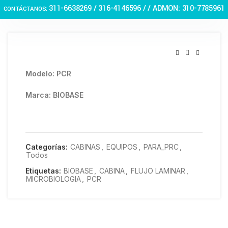
Haga Click para agrandar
311-6638269 /
316-4146596 / / ADMON: 310-7785961
CONTÁCTANOS:
Modelo: PCR
Marca: BIOBASE
Categorías:
CABINAS
,
EQUIPOS
,
PARA_PRC
,
Todos
Etiquetas:
BIOBASE
,
CABINA
,
FLUJO LAMINAR
,
MICROBIOLOGIA
,
PCR