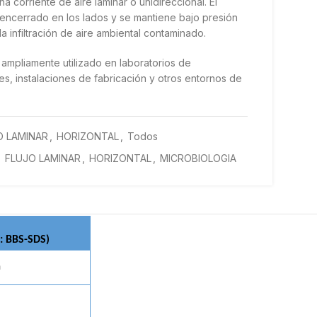
a corriente de aire laminar o unidireccional. El
á encerrado en los lados y se mantiene bajo presión
la infiltración de aire ambiental contaminado.
s ampliamente utilizado en laboratorios de
es, instalaciones de fabricación y otros entornos de
O LAMINAR
,
HORIZONTAL
,
Todos
,
FLUJO LAMINAR
,
HORIZONTAL
,
MICROBIOLOGIA
: BBS-SDS)
m