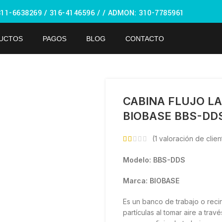
311-6638269 /
316-4146596 / / ADMON: 310-7785961
UCTOS
PAGOS
BLOG
CONTACTO
ndar
CABINA FLUJO L
BIOBASE BBS-DD
(
1
valoración de clien
Modelo: BBS-DDS
Marca: BIOBASE
Es un banco de trabajo o recin
partículas al tomar aire a trav