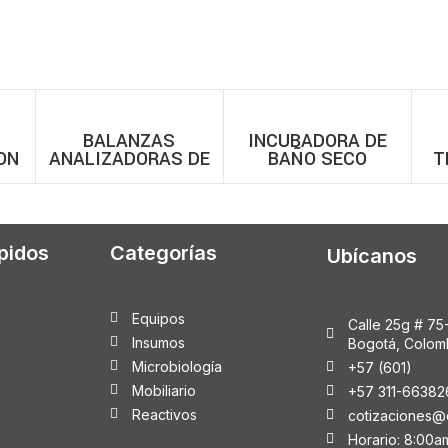
BALANZAS
INCUBADORA DE
ON
ANALIZADORAS DE
BAÑO SECO
T
TO
HUMEDAD CON 99
BIOBASE – DBI-II
BI
ON
MEMORIAS
MODELOS MLS-N
pidos
Categorías
Ubícanos
Equipos
Calle 25g # 75
Insumos
Bogotá, Colom
Microbiología
+57 (601)
Mobiliario
+57 311-66382
Reactivos
cotizaciones@
Horario: 8:00a