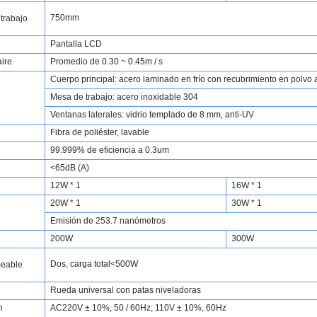
750mm
 trabajo
Pantalla
LCD
aire
Promedio de 0.30 ~ 0.45m / s
Cuerpo principal: acero laminado en frío con recubrimiento en polvo 
Mesa de trabajo: acero inoxidable 304
Ventanas laterales: vidrio templado de 8 mm, anti-UV
Fibra de poliéster, lavable
99.999% de eficiencia a 0.3um
<65dB (A)
12W * 1
16W * 1
20W * 1
30W * 1
Emisión de 253.7 nanómetros
200W
300W
Dos, carga total<500W
meable
Rueda universal con patas niveladoras
n
AC220V ± 10%; 50 / 60Hz; 110V ± 10%, 60Hz