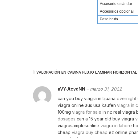
Accesorio estándar
Accesorios opcional
Peso bruto
1 VALORACIÓN EN
CABINA FLUJO LAMINAR HORIZONTAL
aVYJtcvdNN
–
marzo 31, 2022
can you buy viagra in tijuana
overnight 
viagra online aus usa kaufen
viagra in 
100mg
viagra for sale in nz
real viagra 
dosages
can a 15 year old buy viagra
v
viagrasamplesonline
viagra in lahore
ho
cheap
viagra buy cheap
ez online pha