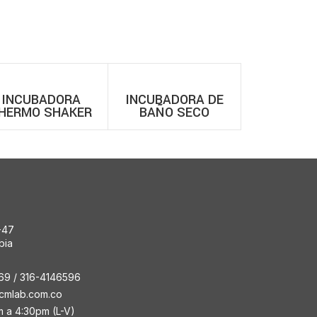
INCUBADORA
INCUBADORA DE
HERMO SHAKER
BAÑO SECO
OBASE – TSI-100
BIOBASE – DBI-IV
-47
bia
69 / 316-4146596
cmlab.com.co
m a 4:30pm (L-V)