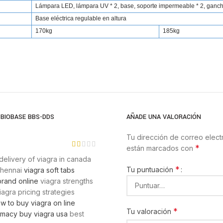
Lámpara
LED,
lámpara UV * 2, base, soporte impermeable * 2, ganch
Base eléctrica regulable en altura
170kg
185kg
 BIOBASE BBS-DDS
AÑADE UNA VALORACIÓN
Tu dirección de correo elect
*
están marcados con
delivery of viagra in canada
*
Tu puntuación
chennai
viagra soft tabs
brand online
viagra strengths
iagra pricing strategies
w to buy viagra on line
*
Tu valoración
rmacy buy viagra usa
best