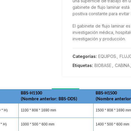
una superficie de trabajo en un
gabinete de flujo laminar est
positiva constante para evitar 
El gabinete de flujo laminar e
investigación médica, hospital
investigación y producción.
Categorías:
EQUIPOS
,
FLUJ
Etiquetas:
BIOBASE
,
CABINA
BBS-H1100
BBS-H1500
(
Nombre
anterior: BBS-DDS)
(
Nombre
anterior
DESCRIPCIÓN
 * H
)
1100 * 808 * 1690 mm
1500 * 808 * 1690 m
 * H
)
1000 * 500 * 600 mm
1400 * 500 * 600 mm