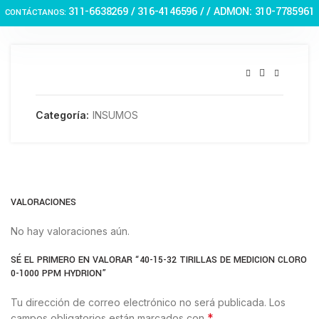
Haga Click para agrandar
311-6638269 /
316-4146596 / / ADMON: 310-7785961
CONTÁCTANOS:
Categoría:
INSUMOS
VALORACIONES
No hay valoraciones aún.
SÉ EL PRIMERO EN VALORAR “40-15-32 TIRILLAS DE MEDICION CLORO
0-1000 PPM HYDRION”
Tu dirección de correo electrónico no será publicada.
Los
*
campos obligatorios están marcados con