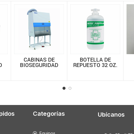
CABINAS DE
BOTELLA DE
D
BIOSEGURIDAD
REPUESTO 32 OZ.
SE
BIOBASE – CLASE
ENCOM – 01110787
AC
B2
pidos
Categorías
Ubícanos
Equipos