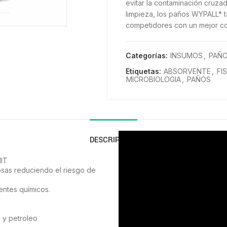
evitar la contaminación cruza
ndar
limpieza, los paños WYPALL* t
competidores con un mejor co
Categorías:
INSUMOS
,
PAÑO
Etiquetas:
ABSORVENTE
,
FI
MICROBIOLOGIA
,
PAÑOS
DESCRIPCIÓN
NIT
gosas reduciendo el riesgo de
entes químicos.
a y petroleo