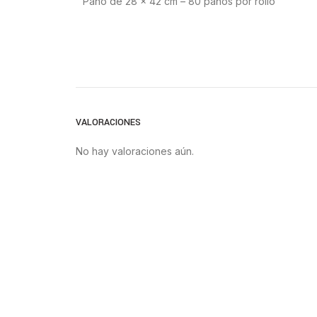
Paño de 28 x 42 cm – 80 paños por rollo
VALORACIONES
No hay valoraciones aún.