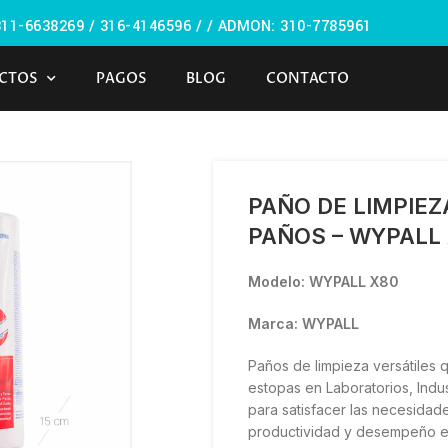
🏠 Stay at home! 25% discount on all medicines
311-6638269 /
316-4146596 / / ADMON: 310-7785961
CTOS
PAGOS
BLOG
CONTACTO
PAÑO DE LIMPIE
PAÑOS – WYPALL
Modelo: WYPALL X80
Marca: WYPALL
Paños de limpieza versátiles
estopas en Laboratorios, Indu
para satisfacer las necesidad
productividad y desempeño en