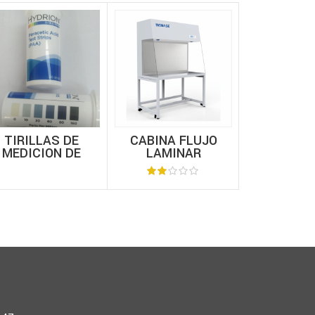
TIRILLAS DE
CABINA FLUJO
DUCHA MI
MEDICION DE
LAMINAR
FUENTE L
IDO PERACETICO
HORIZONTAL
Y ESTA
HYDRION
BIOBASE BBS-DDS
LAVAO