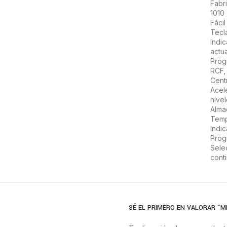
Fabr
1010
Fáci
Tecl
Indi
actu
Prog
RCF,
Cent
Acel
nive
Alma
Temp
Indi
Prog
Sele
cont
SÉ EL PRIMERO EN VALORAR “