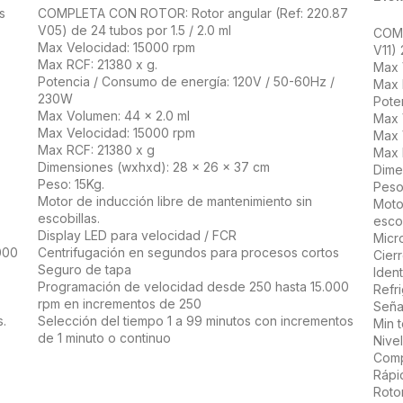
s
COMPLETA CON ROTOR: Rotor angular (Ref: 220.87
V05) de 24 tubos por 1.5 / 2.0 ml
COMP
Max Velocidad: 15000 rpm
V11) 
Max RCF: 21380 x g.
Max 
Potencia / Consumo de energía: 120V / 50-60Hz /
Max 
230W
Pote
Max Volumen: 44 x 2.0 ml
Max 
Max Velocidad: 15000 rpm
Max 
Max RCF: 21380 x g
Max 
Dimensiones (wxhxd): 28 x 26 x 37 cm
Dime
Peso: 15Kg.
Peso
Motor de inducción libre de mantenimiento sin
Moto
escobillas.
escob
Display LED para velocidad / FCR
Micr
000
Centrifugación en segundos para procesos cortos
Cier
Seguro de tapa
Iden
Programación de velocidad desde 250 hasta 15.000
Refr
rpm en incrementos de 250
Señal
.
Selección del tiempo 1 a 99 minutos con incrementos
Min 
de 1 minuto o continuo
Nive
Comp
Rápi
Roto