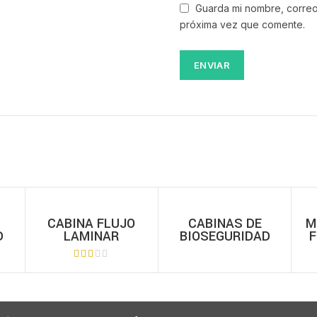
Guarda mi nombre, correo
próxima vez que comente.
CABINA FLUJO
CABINAS DE
M
D
LAMINAR
BIOSEGURIDAD
S
HORIZONTAL
BIOBASE – CLASE
SE
BIOBASE BBS-H
B2