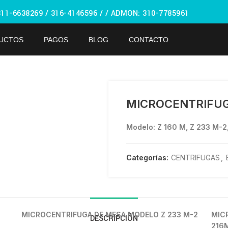
311-6638269 /
316-4146596 / / ADMON: 310-7785961
UCTOS
PAGOS
BLOG
CONTACTO
ndar
MICROCENTRIFU
Modelo: Z 160 M, Z 233 M-
Categorías:
CENTRIFUGAS
,
MICROCENTRIFUGA DE MESA MODELO Z 233 M-2
MIC
DESCRIPCIÓN
216