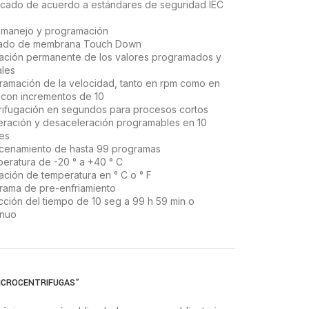
icado de acuerdo a estándares de seguridad IEC
l manejo y programación
ado de membrana Touch Down
cación permanente de los valores programados y
ales
ramación de la velocidad, tanto en rpm como en
 con incrementos de 10
rifugación en segundos para procesos cortos
eración y desaceleración programables en 10
les
cenamiento de hasta 99 programas
eratura de -20 ° a +40 ° C
cación de temperatura en ° C o ° F
rama de pre-enfriamiento
cción del tiempo de 10 seg a 99 h 59 min o
inuo
MICROCENTRIFUGAS”