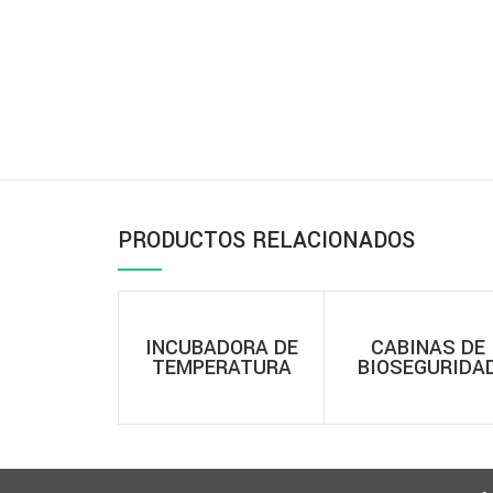
PRODUCTOS RELACIONADOS
INCUBADORA DE
CABINAS DE
TEMPERATURA
BIOSEGURIDA
CONSTANTE
CERTIFICADA
BIOBASE- SERIE
BIOBASE – CLA
BJPX-H
II A2