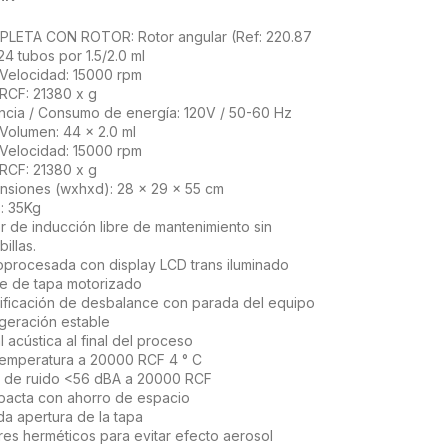
LETA CON ROTOR: Rotor angular (Ref: 220.87
24 tubos por 1.5/2.0 ml
Velocidad: 15000 rpm
RCF: 21380 x g
ncia / Consumo de energía: 120V / 50-60 Hz
Volumen: 44 x 2.0 ml
Velocidad: 15000 rpm
RCF: 21380 x g
nsiones (wxhxd): 28 x 29 x 55 cm
: 35Kg
r de inducción libre de mantenimiento sin
illas.
oprocesada con display LCD trans iluminado
re de tapa motorizado
tificación de desbalance con parada del equipo
igeración estable
 acústica al final del proceso
temperatura a 20000 RCF 4 ° C
l de ruido <56 dBA a 20000 RCF
acta con ahorro de espacio
da apertura de la tapa
res herméticos para evitar efecto aerosol