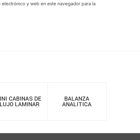
 electrónico y web en este navegador para la
INI CABINAS DE
BALANZA
FLUJO LAMINAR
ANALITICA
BIOBASE BBS-V
MODELO ABT 320-
4M