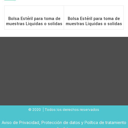
Bolsa Estéril para toma de
Bolsa Estéril para toma de
muestras Liquidas o solidas
muestras Liquidas o solidas
– 4oz (100ml) Con
– 55oz (1627ml) Cinta
Tiosulfato
Amarilla
© 2020 | Todos los derechos reservados
Aviso de Privacidad
,
Protección de datos
y
Política de tratamiento