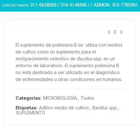
Haga Click para agrandar
311-6638269 /
316-4146596 / / ADMON: 310-7785961
CONTÁCTANOS:
El suplemento de polimixina B se utiliza con medios
de cultivo como un suplemento para el
enriquecimiento selectivo de
Bacillus
spp. en un
entorno de laboratorio. El suplemento polimixina B
no está destinado a ser utilizado en el diagnóstico
de enfermedades u otras condiciones en humanos.
Categorías:
MICROBIOLOGÍA
,
Todos
Etiquetas:
Aditivo medio de cultivo
,
Bacillus spp
,
SUPLEMENTO