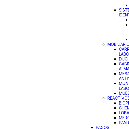
SIST
IDEN
MOBILIARI
CARR
LAB
DUCH
GABI
ALM
MES
ANTI
MON
LAB
MUEB
REACTIVO
BIO
CHEM
LOBA
MER
PAN
PAGOS