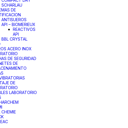
COMPACT DRY
SCHARLAU
EMAS DE
TIFICACION
ANTISUEROS
API – BIOMERIEUX
REACTIVOS
API
BBL CRYSTAL
O
OS ACERO INOX
ORATORIO
AS DE SEGURIDAD
NETES DE
ACENAMIENTO
AS
VIBRATORIAS
TAJE DE
ORATORIO
LES LABORATORIO
S
PHARCHEM
I
 CHEMIE
CK
REAC