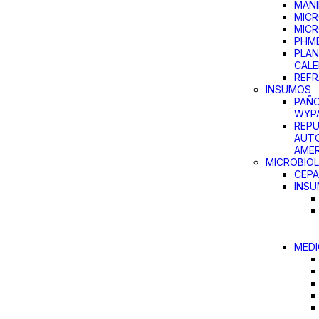
MANI
MICR
MIC
PHM
PLAN
CAL
REF
INSUMOS
PAÑO
WYP
REP
AUTO
AMER
MICROBIOL
CEP
INS
MEDI