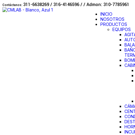
311-6638269 /
316-4146596 / / Admon: 310-7785961
Contáctanos:
INICIO
NOSOTROS
PRODUCTOS
EQUIPOS
AGIT
AUT
BAL
BAÑ
TER
BOMB
CABI
CÁMA
CENT
CON
DEST
HOR
INC