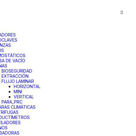
ADORES
OCLAVES
ANZAS
OS
MOSTÁTICOS
A DE VACÍO
NAS
BIOSEGURIDAD
EXTRACCIÓN
FLUJO LAMINAR
HORIZONTAL
MINI
VERTICAL
PARA_PRC
RAS CLIMÁTICAS
RIFUGAS
DUCTÍMETROS
ILADORES
NOS
UBADORAS