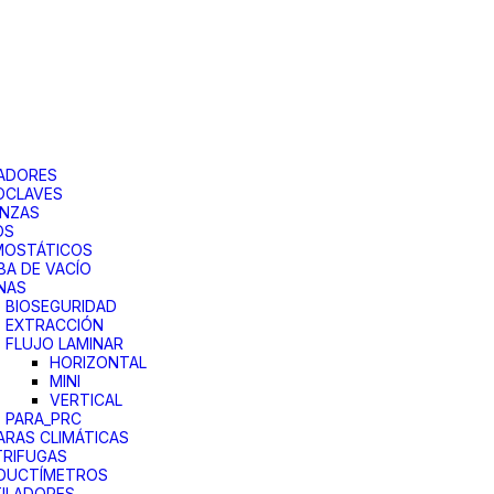
ADORES
OCLAVES
ANZAS
OS
MOSTÁTICOS
A DE VACÍO
NAS
BIOSEGURIDAD
EXTRACCIÓN
FLUJO LAMINAR
HORIZONTAL
MINI
VERTICAL
PARA_PRC
RAS CLIMÁTICAS
RIFUGAS
DUCTÍMETROS
ILADORES