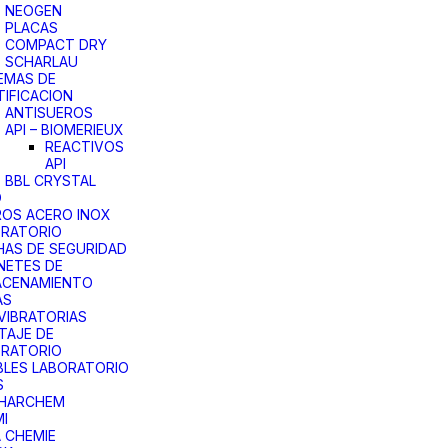
NEOGEN
PLACAS
COMPACT DRY
SCHARLAU
EMAS DE
TIFICACION
ANTISUEROS
API – BIOMERIEUX
REACTIVOS
API
BBL CRYSTAL
O
OS ACERO INOX
ORATORIO
AS DE SEGURIDAD
NETES DE
ACENAMIENTO
AS
VIBRATORIAS
TAJE DE
ORATORIO
LES LABORATORIO
S
PHARCHEM
I
 CHEMIE