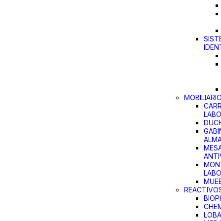
SIST
IDEN
MOBILIARI
CARR
LAB
DUCH
GABI
ALM
MES
ANTI
MON
LAB
MUEB
REACTIVO
BIO
CHEM
LOBA