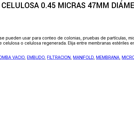
CELULOSA 0.45 MICRAS 47MM DIÁMET
e pueden usar para conteo de colonias, pruebas de partículas, mic
de celulosa o celulosa regenerada. Elija entre membranas estériles 
OMBA VACIO
,
EMBUDO
,
FILTRACION
,
MANIFOLD
,
MEMBRANA
,
MICR