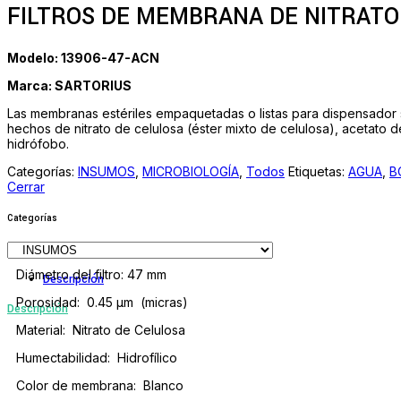
FILTROS DE MEMBRANA DE NITRATO 
Modelo: 13906-47-ACN
Marca: SARTORIUS
Las membranas estériles empaquetadas o listas para dispensador s
hechos de nitrato de celulosa (éster mixto de celulosa), acetato 
hidrófobo.
Categorías:
INSUMOS
,
MICROBIOLOGÍA
,
Todos
Etiquetas:
AGUA
,
B
Cerrar
Categorías
Diámetro del filtro: 47 mm
Descripción
Porosidad: 0.45 µm (micras)
Descripción
Material: Nitrato de Celulosa
Humectabilidad: Hidrofílico
Color de membrana: Blanco