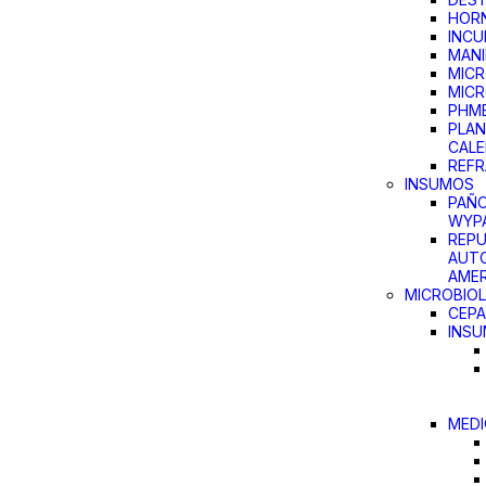
HOR
INC
MANI
MICR
MIC
PHM
PLAN
CAL
REF
INSUMOS
PAÑO
WYP
REP
AUTO
AMER
MICROBIOL
CEP
INS
MEDI