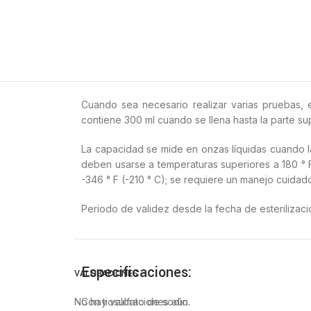
Cuando sea necesario realizar varias pruebas,
contiene 300 ml cuando se llena hasta la parte supe
La capacidad se mide en onzas líquidas cuando la
deben usarse a temperaturas superiores a 180 ° F
-346 ° F (-210 ° C); se requiere un manejo cuidad
Periodo de validez desde la fecha de esterilizaci
Especificaciones:
VALORACIONES
No hay valoraciones aún.
Con tiosulfato de sodio.