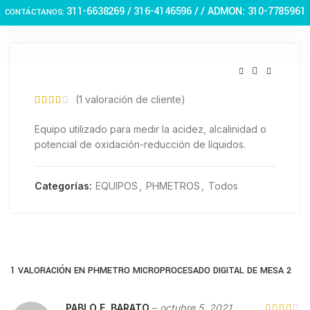
Haga Click para agrandar
311-6638269 /
316-4146596 / / ADMON: 310-7785961
CONTÁCTANOS:
(
1
valoración de cliente)
Equipo utilizado para medir la acidez, alcalinidad o
potencial de oxidación-reducción de líquidos.
Categorías:
EQUIPOS
,
PHMETROS
,
Todos
1 VALORACIÓN EN
PHMETRO MICROPROCESADO DIGITAL DE MESA 2
PABLO E. BARATO
–
octubre 5, 2021