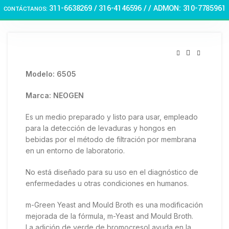
Haga Click para agrandar
311-6638269 /
316-4146596 / / ADMON: 310-7785961
CONTÁCTANOS:
🏠 Stay at home! 25% discount on all medicines
Modelo: 6505
Marca: NEOGEN
Es un medio preparado y listo para usar, empleado
para la detección de levaduras y hongos en
bebidas por el método de filtración por membrana
en un entorno de laboratorio.
No está diseñado para su uso en el diagnóstico de
enfermedades u otras condiciones en humanos.
m-Green Yeast and Mould Broth es una modificación
mejorada de la fórmula, m-Yeast and Mould Broth.
La adición de verde de bromocresol ayuda en la