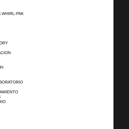
 WHIRL-PAK
 DRY
ACION
PI
ABORATORIO
NAMIENTO
S
RIO