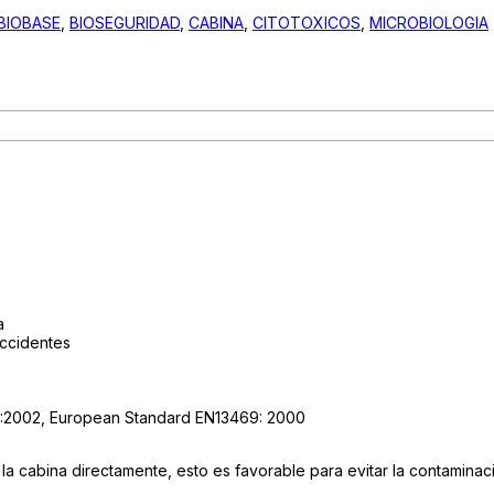
BIOBASE
,
BIOSEGURIDAD
,
CABINA
,
CITOTOXICOS
,
MICROBIOLOGIA
a
accidentes
9:2002, European Standard EN13469: 2000
 la cabina directamente, esto es favorable para evitar la contamin