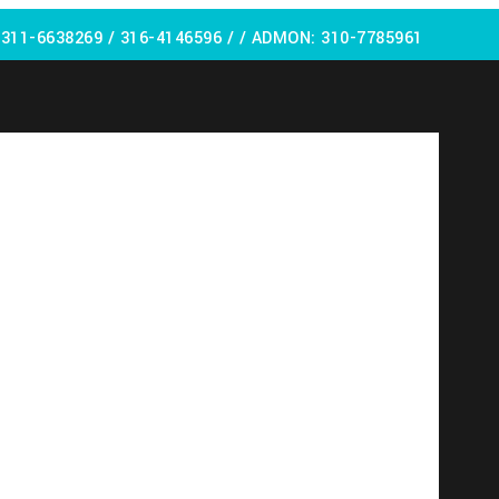
:
311-6638269 /
316-4146596 / / ADMON: 310-7785961