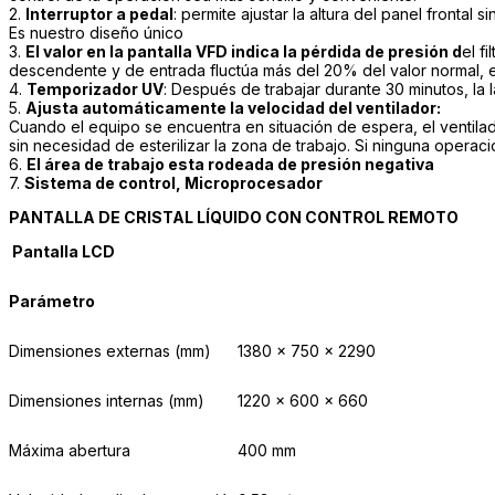
2.
Interruptor a pedal
: permite ajustar la altura del panel frontal si
Es nuestro diseño único
3.
El valor en la pantalla VFD indica la pérdida de presión d
el f
descendente y de entrada fluctúa más del 20% del valor normal, e
4.
Temporizador UV
: Después de trabajar durante 30 minutos, l
5.
Ajusta automáticamente la velocidad del ventilador:
Cuando el equipo se encuentra en situación de espera, el ventila
sin necesidad de esterilizar la zona de trabajo. Si ninguna opera
6.
El área de trabajo esta rodeada de presión negativa
7.
Sistema de control, Microprocesador
PANTALLA DE CRISTAL LÍQUIDO CON CONTROL REMOTO
Pantalla LCD
Parámetro
Dimensiones externas (mm)
1380 x 750 x 2290
Dimensiones internas (mm)
1220 x 600 x 660
Máxima abertura
400 mm