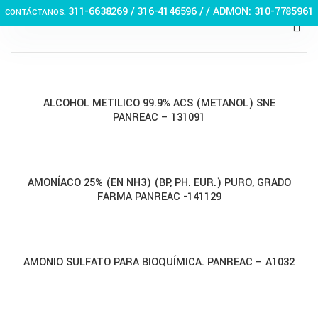
311-6638269 /
316-4146596 / / ADMON: 310-7785961
CONTÁCTANOS:
ALCOHOL METILICO 99.9% ACS (METANOL) SNE
PANREAC – 131091
AMONÍACO 25% (EN NH3) (BP, PH. EUR.) PURO, GRADO
FARMA PANREAC -141129
AMONIO SULFATO PARA BIOQUÍMICA. PANREAC – A1032