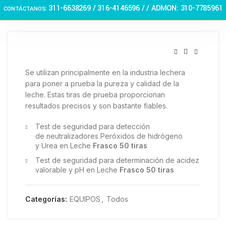
Haga Click para agrandar
311-6638269 /
316-4146596 / / ADMON: 310-7785961
CONTÁCTANOS:
🏠 Stay at home! 25% discount on all medicines
Se utilizan principalmente en la industria lechera
para poner a prueba la pureza y calidad de la
leche. Estas tiras de prueba proporcionan
resultados precisos y son bastante fiables.
Test de seguridad para detección
de neutralizadores Peróxidos de hidrógeno
y Urea en Leche
Frasco 50 tiras
Test de seguridad para determinación de acidez
valorable y pH en Leche
Frasco 50 tiras
Categorías:
EQUIPOS
,
Todos