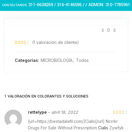
Haga Click para agrandar
311-6638269 /
316-4146596 / / ADMON: 310-7785961
CONTÁCTANOS:
(
1
valoración de cliente)
Categorías:
MICROBIOLOGÍA
,
Todos
1 VALORACIÓN EN
COLORANTES Y SOLUCIONES
rettelype
–
abril 18, 2022
[url=https://bestadalafil.com/]Cialis[/url] Ncrrkr
Drugs For Sale Without Prescription
Cialis
Zywfyk