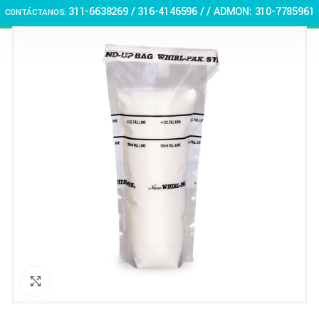
311-6638269 /
316-4146596 / / ADMON: 310-7785961
CONTÁCTANOS:
🏠 Stay at home! 25% discount on all medicines
Haga Click para agrandar