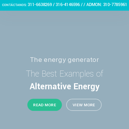
311-6638269 /
316-4146596 / / ADMON: 310-7785961
CONTÁCTANOS:
The energy generator
The Best Examples of
Alternative Energy
READ MORE
VIEW MORE