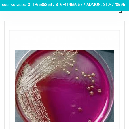
311-6638269 /
316-4146596 / / ADMON: 310-7785961
CONTÁCTANOS: