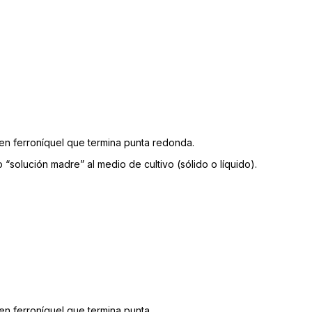
 en ferroníquel que termina punta redonda.
solución madre” al medio de cultivo (sólido o líquido).
en ferroníquel que termina punta.