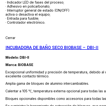
· Indicador LED de fases del proceso;
· Adhesivo en policarbonato;
· Interruptor general de estado (ON/OFF)
activa o desactiva el equipo;
· Entrada para fusible;
· Controlador electrónico.
Cerrar
INCUBADORA DE BAÑO SECO BIOBASE – DBI-II
Modelo: DBI-II
Marca: BIOBASE
Excepcional uniformidad y precisión de temperatura, debido al
excelente contacto térmico.
Amplia gama de bloques de aluminio intercambiables.
Calentar a 105 ℃, temperatura externa opcional para todas las ap
Bloques opcionales disponibles como accesorios para todas las a
Se suministra la herramienta de extracción de bloques, que permi