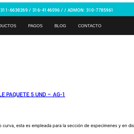
:
311-6638269 /
316-4146596 / / ADMON: 310-7785961
DUCTOS
PAGOS
BLOG
CONTACTO
LE PAQUETE 5 UND – AG-1
 o curva, esta es empleada para la sección de especímenes y en dis