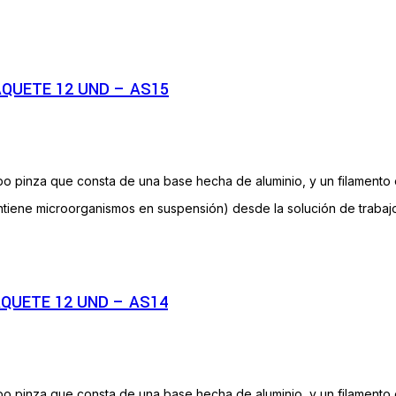
QUETE 12 UND – AS15
tipo pinza que consta de una base hecha de aluminio, y un filamento
ene microorganismos en suspensión) desde la solución de trabajo “
QUETE 12 UND – AS14
tipo pinza que consta de una base hecha de aluminio, y un filamento 