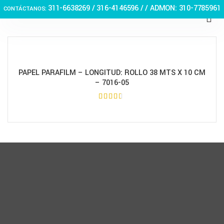
311-6638269 /
316-4146596 / / ADMON: 310-7785961
CONTÁCTANOS:
PAPEL PARAFILM – LONGITUD: ROLLO 38 MTS X 10 CM
– 7016-05