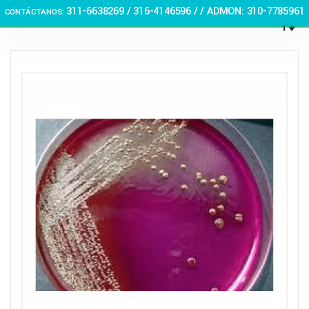
311-6638269 /
316-4146596 / / ADMON: 310-7785961
CONTÁCTANOS:
🏠 Stay at home! 25% discount on all medicines