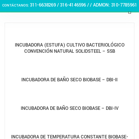
311-6638269 /
316-4146596 / / ADMON: 310-7785961
CONTÁCTANOS:
🏠 Stay at home! 25% discount on all medicines
INCUBADORA (ESTUFA) CULTIVO BACTERIOLÓGICO
CONVENCIÓN NATURAL SOLIDSTEEL – SSB
INCUBADORA DE BAÑO SECO BIOBASE – DBI-II
INCUBADORA DE BAÑO SECO BIOBASE – DBI-IV
INCUBADORA DE TEMPERATURA CONSTANTE BIOBASE-