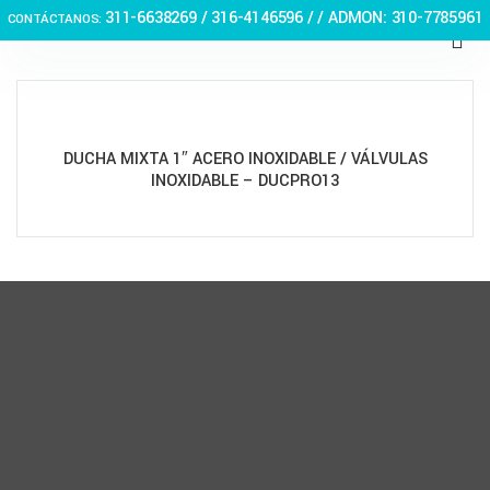
311-6638269 /
316-4146596 / / ADMON: 310-7785961
CONTÁCTANOS:
DUCHA MIXTA 1″ ACERO INOXIDABLE / VÁLVULAS
INOXIDABLE – DUCPRO13