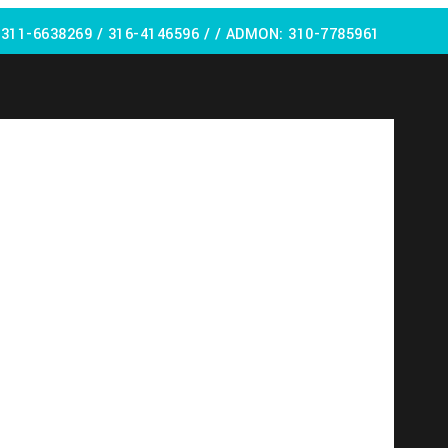
:
311-6638269 /
316-4146596 / / ADMON: 310-7785961