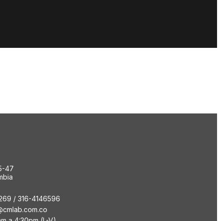
5-47
mbia
269 / 316-4146596
@cmlab.com.co
am a 4:30pm (L-V)