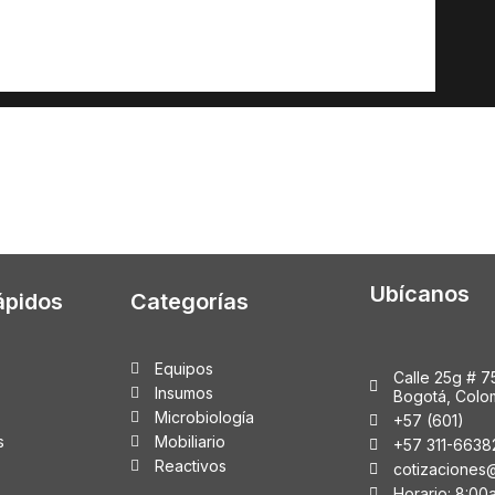
Ubícanos
ápidos
Categorías
Equipos
Calle 25g # 7
Insumos
Bogotá, Colo
Microbiología
+57 (601)
s
Mobiliario
+57 311-6638
Reactivos
cotizaciones
Horario: 8:00