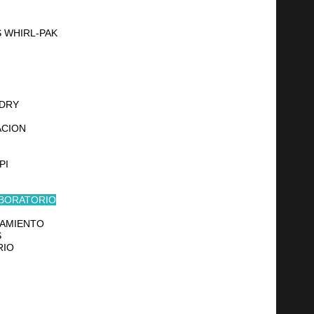
 WHIRL-PAK
 DRY
ACION
PI
ABORATORIO
NAMIENTO
S
RIO