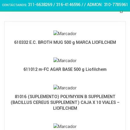
311-6638269 /
316-4146596 / / ADMON: 310-7785961
CONTÁCTANOS:
🏠 Stay at home! 25% discount on all medicines
610332 E.C. BROTH MUG 500 g MARCA LIOFILCHEM
611012 m-FC AGAR BASE 500 g Liofilchem
81016 (SUPLEMENTO) POLYMYXIN B SUPPLEMENT
(BACILLUS CEREUS SUPPLEMENT) CAJA X 10 VIALES –
LIOFILCHEM