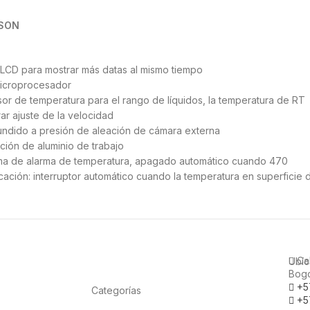
MSON
a LCD para mostrar más datas al mismo tiempo
microprocesador
or de temperatura para el rango de líquidos, la temperatura de RT
rar ajuste de la velocidad
fundido a presión de aleación de cámara externa
ción de aluminio de trabajo
ma de alarma de temperatura, apagado automático cuando 470
icación: interruptor automático cuando la temperatura en superficie
Ca
Ubíc
Bogo
+5
Categorías
+5