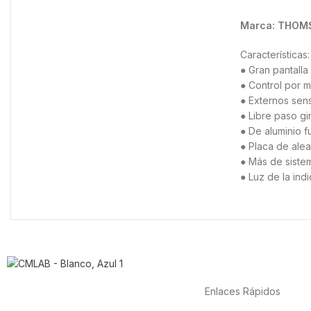
Marca: THO
Características:
● Gran pantall
● Control por 
● Externos sens
● Libre paso gi
● De aluminio 
● Placa de alea
● Más de siste
● Luz de la ind
Enlaces Rápidos