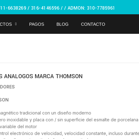
🏠 Stay at home! 25% discount on all medicines
311-6638269 /
316-4146596 / / ADMON: 310-7785961
CTOS
PAGOS
BLOG
CONTACTO
S ANALOGOS MARCA THOMSON
ADORES
MSON
magnético tradicional con un diseño moderno
ro inoxidable y placa con / sin superficie del esmalte de porcelana
variable del motor
trol electrónico de velocidad, velocidad constante, incluso durant