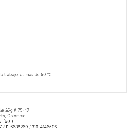
 de trabajo. es más de 50 ℃
lle 25g # 75-47
anos
tá, Colombia
7 (601)
7 311-6638269 / 316-4146596