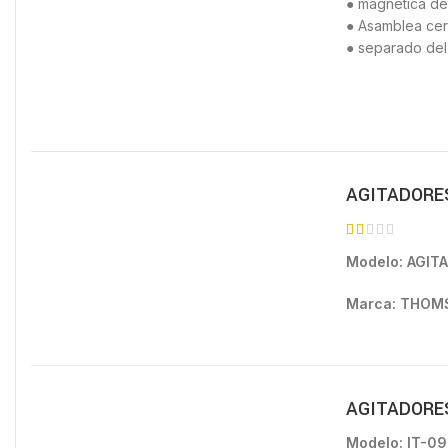
● magnética de 
● Asamblea cerr
● separado del
AGITADORE
Modelo: AGIT
Marca: THO
AGITADORE
Modelo:
IT-0