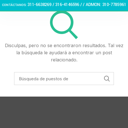
311-6638269 /
316-4146596 / / ADMON: 310-7785961
CONTÁCTANOS:
🏠 Stay at home! 25% discount on all medicines
Disculpas, pero no se encontraron resultados. Tal vez
la búsqueda le ayudará a encontrar un post
relacionado.