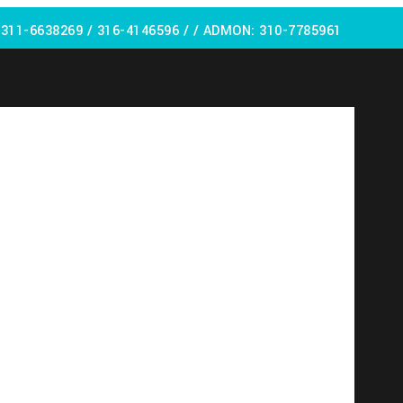
:
311-6638269 /
316-4146596 / / ADMON: 310-7785961