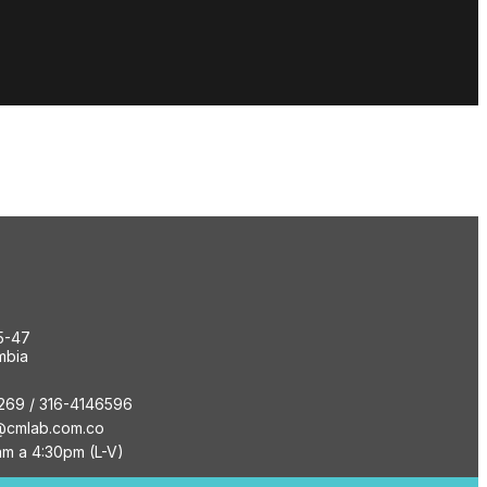
5-47
mbia
269 / 316-4146596
@cmlab.com.co
am a 4:30pm (L-V)