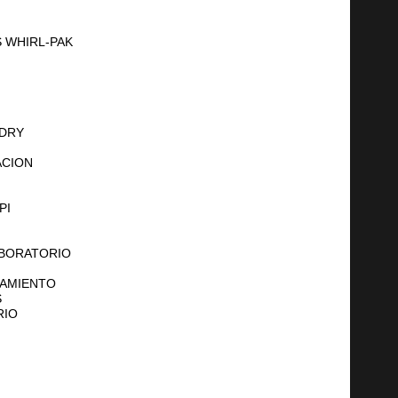
 WHIRL-PAK
 DRY
ACION
PI
ABORATORIO
NAMIENTO
S
RIO